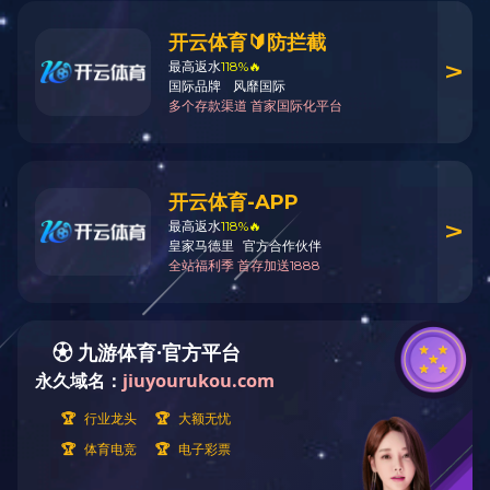
列药物毒性损害。
通过儿童用药相关基因检测，评估个体对药物的疗效和不良反
应，针对性指导用药策略、调整用药剂量，降低药物对孩子的伤
害，同时提高治疗效果，做到“量体用药”。
|
服务内容
<18
通过提取受检者（
岁）样本中的
（全血、血斑、唾液、口腔
DNA
质谱
拭子等），采用
平台，对相关药物的相关基因进行检测，根据
，以下表格为部分检测基因位点的展
检测结果提供个体化用药指导
示。