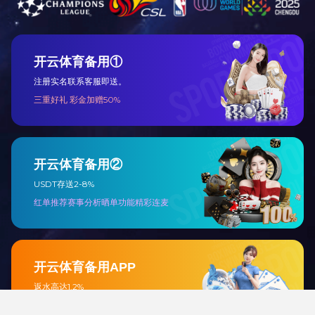
服务热线：400-861-8889
总机：0731-8888 3176
圣湘长沙：湖南省长沙高新区麓松路680号
圣湘上海：上海市闵行区华西路680号
官方微信
Copyright © 2019 九游电子·（中国）官方网站 All Rights Reserved.
湘ICP备
14006520号-1
Designed by
Wanhu
开云官方注册
|
乐鱼官网网页版_乐鱼(中国)官方
|
MK官方网站
|
多宝网
页版_多宝（中国）
|
九游网页版·官方端网站
|
安博线上平台(集团)官方
网站
|
米兰网页版
|
星空线上平台(集团)官方网站
|
多宝在线(中国)唯一官
方网站
|